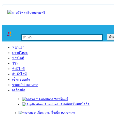
หน้าแรก
ดาวน์โหลด
ข่าวไอที
รีวิว
ทิปส์ไอที
สินค้าไอที
เช็ครอบหนัง
รวมคลิป Thaiware
เครื่องมือ
ซอฟต์แวร์
แอปพลิเคชันบนมือถือ
เช็คความเร็วเน็ต (Speedtest)