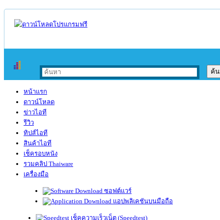
หน้าแรก
ดาวน์โหลด
ข่าวไอที
รีวิว
ทิปส์ไอที
สินค้าไอที
เช็ครอบหนัง
รวมคลิป Thaiware
เครื่องมือ
ซอฟต์แวร์
แอปพลิเคชันบนมือถือ
เช็คความเร็วเน็ต (Speedtest)