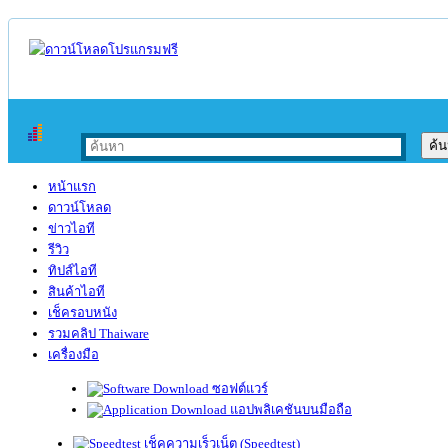
หน้าแรก
ดาวน์โหลด
ข่าวไอที
รีวิว
ทิปส์ไอที
สินค้าไอที
เช็ครอบหนัง
รวมคลิป Thaiware
เครื่องมือ
ซอฟต์แวร์
แอปพลิเคชันบนมือถือ
เช็คความเร็วเน็ต (Speedtest)