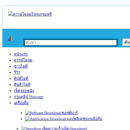
หน้าแรก
ดาวน์โหลด
ข่าวไอที
รีวิว
ทิปส์ไอที
สินค้าไอที
เช็ครอบหนัง
รวมคลิป Thaiware
เครื่องมือ
ซอฟต์แวร์
แอปพลิเคชันบนมือถือ
เช็คความเร็วเน็ต (Speedtest)