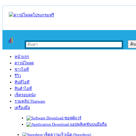
หน้าแรก
ดาวน์โหลด
ข่าวไอที
รีวิว
ทิปส์ไอที
สินค้าไอที
เช็ครอบหนัง
รวมคลิป Thaiware
เครื่องมือ
ซอฟต์แวร์
แอปพลิเคชันบนมือถือ
เช็คความเร็วเน็ต (Speedtest)