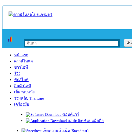
หน้าแรก
ดาวน์โหลด
ข่าวไอที
รีวิว
ทิปส์ไอที
สินค้าไอที
เช็ครอบหนัง
รวมคลิป Thaiware
เครื่องมือ
ซอฟต์แวร์
แอปพลิเคชันบนมือถือ
เช็คความเร็วเน็ต (Speedtest)