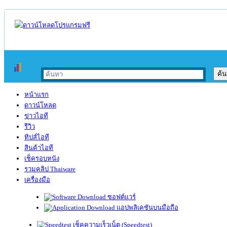
หน้าแรก
ดาวน์โหลด
ข่าวไอที
รีวิว
ทิปส์ไอที
สินค้าไอที
เช็ครอบหนัง
รวมคลิป Thaiware
เครื่องมือ
ซอฟต์แวร์
แอปพลิเคชันบนมือถือ
เช็คความเร็วเน็ต (Speedtest)