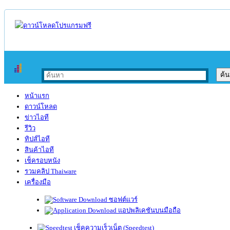
หน้าแรก
ดาวน์โหลด
ข่าวไอที
รีวิว
ทิปส์ไอที
สินค้าไอที
เช็ครอบหนัง
รวมคลิป Thaiware
เครื่องมือ
ซอฟต์แวร์
แอปพลิเคชันบนมือถือ
เช็คความเร็วเน็ต (Speedtest)