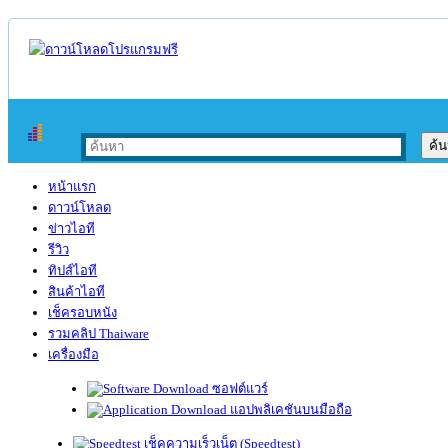
หน้าแรก
ดาวน์โหลด
ข่าวไอที
รีวิว
ทิปส์ไอที
สินค้าไอที
เช็ครอบหนัง
รวมคลิป Thaiware
เครื่องมือ
ซอฟต์แวร์
แอปพลิเคชันบนมือถือ
เช็คความเร็วเน็ต (Speedtest)