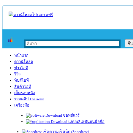
หน้าแรก
ดาวน์โหลด
ข่าวไอที
รีวิว
ทิปส์ไอที
สินค้าไอที
เช็ครอบหนัง
รวมคลิป Thaiware
เครื่องมือ
ซอฟต์แวร์
แอปพลิเคชันบนมือถือ
เช็คความเร็วเน็ต (Speedtest)