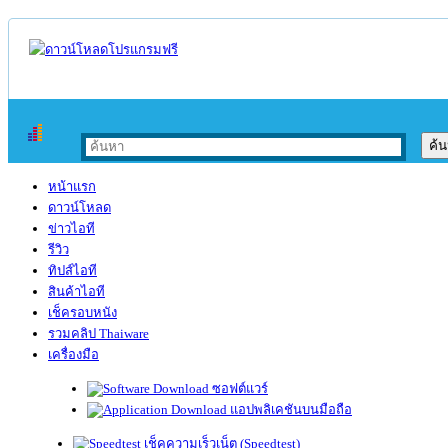
หน้าแรก
ดาวน์โหลด
ข่าวไอที
รีวิว
ทิปส์ไอที
สินค้าไอที
เช็ครอบหนัง
รวมคลิป Thaiware
เครื่องมือ
ซอฟต์แวร์
แอปพลิเคชันบนมือถือ
เช็คความเร็วเน็ต (Speedtest)