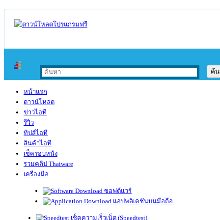
หน้าแรก
ดาวน์โหลด
ข่าวไอที
รีวิว
ทิปส์ไอที
สินค้าไอที
เช็ครอบหนัง
รวมคลิป Thaiware
เครื่องมือ
ซอฟต์แวร์
แอปพลิเคชันบนมือถือ
เช็คความเร็วเน็ต (Speedtest)