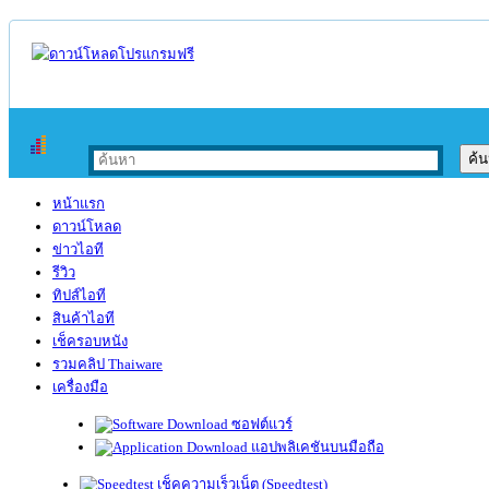
หน้าแรก
ดาวน์โหลด
ข่าวไอที
รีวิว
ทิปส์ไอที
สินค้าไอที
เช็ครอบหนัง
รวมคลิป Thaiware
เครื่องมือ
ซอฟต์แวร์
แอปพลิเคชันบนมือถือ
เช็คความเร็วเน็ต (Speedtest)