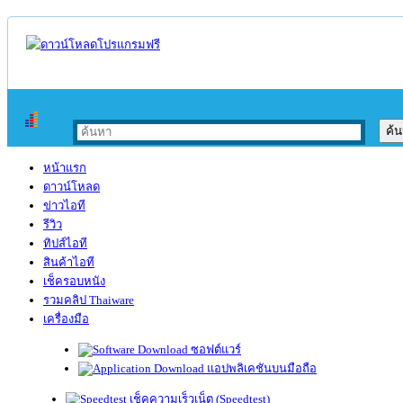
หน้าแรก
ดาวน์โหลด
ข่าวไอที
รีวิว
ทิปส์ไอที
สินค้าไอที
เช็ครอบหนัง
รวมคลิป Thaiware
เครื่องมือ
ซอฟต์แวร์
แอปพลิเคชันบนมือถือ
เช็คความเร็วเน็ต (Speedtest)