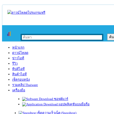
หน้าแรก
ดาวน์โหลด
ข่าวไอที
รีวิว
ทิปส์ไอที
สินค้าไอที
เช็ครอบหนัง
รวมคลิป Thaiware
เครื่องมือ
ซอฟต์แวร์
แอปพลิเคชันบนมือถือ
เช็คความเร็วเน็ต (Speedtest)