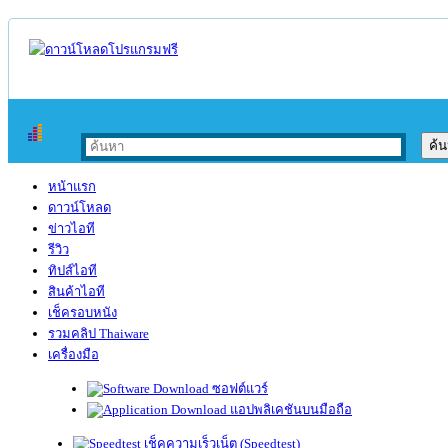
หน้าแรก
ดาวน์โหลด
ข่าวไอที
รีวิว
ทิปส์ไอที
สินค้าไอที
เช็ครอบหนัง
รวมคลิป Thaiware
เครื่องมือ
ซอฟต์แวร์
แอปพลิเคชันบนมือถือ
เช็คความเร็วเน็ต (Speedtest)