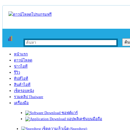
หน้าแรก
ดาวน์โหลด
ข่าวไอที
รีวิว
ทิปส์ไอที
สินค้าไอที
เช็ครอบหนัง
รวมคลิป Thaiware
เครื่องมือ
ซอฟต์แวร์
แอปพลิเคชันบนมือถือ
เช็คความเร็วเน็ต (Speedtest)