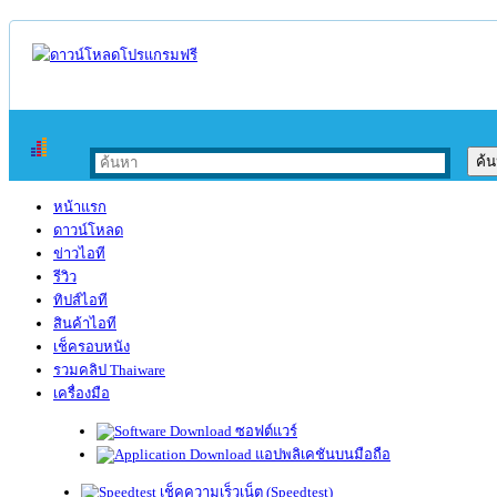
หน้าแรก
ดาวน์โหลด
ข่าวไอที
รีวิว
ทิปส์ไอที
สินค้าไอที
เช็ครอบหนัง
รวมคลิป Thaiware
เครื่องมือ
ซอฟต์แวร์
แอปพลิเคชันบนมือถือ
เช็คความเร็วเน็ต (Speedtest)