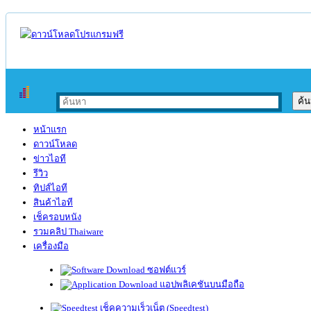
หน้าแรก
ดาวน์โหลด
ข่าวไอที
รีวิว
ทิปส์ไอที
สินค้าไอที
เช็ครอบหนัง
รวมคลิป Thaiware
เครื่องมือ
ซอฟต์แวร์
แอปพลิเคชันบนมือถือ
เช็คความเร็วเน็ต (Speedtest)