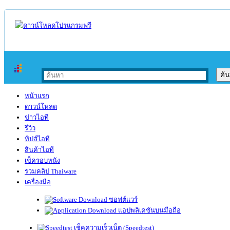
หน้าแรก
ดาวน์โหลด
ข่าวไอที
รีวิว
ทิปส์ไอที
สินค้าไอที
เช็ครอบหนัง
รวมคลิป Thaiware
เครื่องมือ
ซอฟต์แวร์
แอปพลิเคชันบนมือถือ
เช็คความเร็วเน็ต (Speedtest)