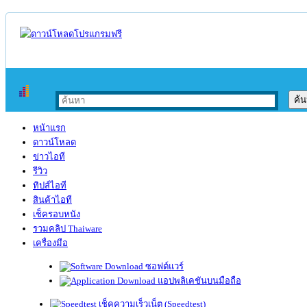
หน้าแรก
ดาวน์โหลด
ข่าวไอที
รีวิว
ทิปส์ไอที
สินค้าไอที
เช็ครอบหนัง
รวมคลิป Thaiware
เครื่องมือ
ซอฟต์แวร์
แอปพลิเคชันบนมือถือ
เช็คความเร็วเน็ต (Speedtest)