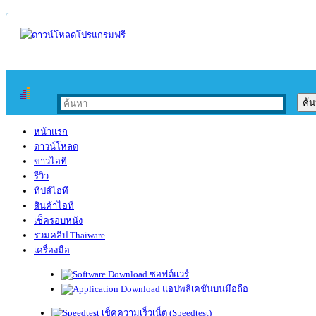
หน้าแรก
ดาวน์โหลด
ข่าวไอที
รีวิว
ทิปส์ไอที
สินค้าไอที
เช็ครอบหนัง
รวมคลิป Thaiware
เครื่องมือ
ซอฟต์แวร์
แอปพลิเคชันบนมือถือ
เช็คความเร็วเน็ต (Speedtest)