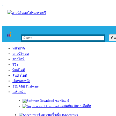
หน้าแรก
ดาวน์โหลด
ข่าวไอที
รีวิว
ทิปส์ไอที
สินค้าไอที
เช็ครอบหนัง
รวมคลิป Thaiware
เครื่องมือ
ซอฟต์แวร์
แอปพลิเคชันบนมือถือ
เช็คความเร็วเน็ต (Speedtest)