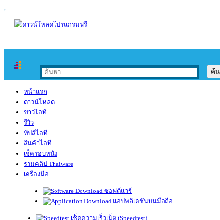
หน้าแรก
ดาวน์โหลด
ข่าวไอที
รีวิว
ทิปส์ไอที
สินค้าไอที
เช็ครอบหนัง
รวมคลิป Thaiware
เครื่องมือ
ซอฟต์แวร์
แอปพลิเคชันบนมือถือ
เช็คความเร็วเน็ต (Speedtest)