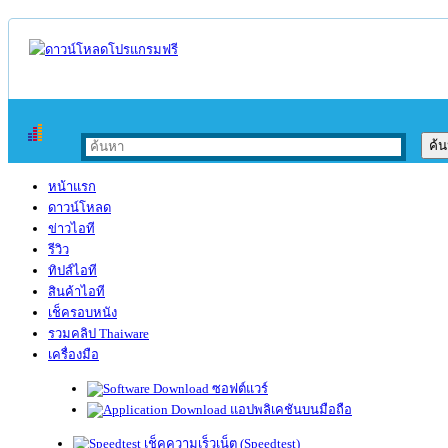
หน้าแรก
ดาวน์โหลด
ข่าวไอที
รีวิว
ทิปส์ไอที
สินค้าไอที
เช็ครอบหนัง
รวมคลิป Thaiware
เครื่องมือ
ซอฟต์แวร์
แอปพลิเคชันบนมือถือ
เช็คความเร็วเน็ต (Speedtest)