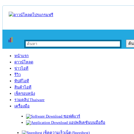
หน้าแรก
ดาวน์โหลด
ข่าวไอที
รีวิว
ทิปส์ไอที
สินค้าไอที
เช็ครอบหนัง
รวมคลิป Thaiware
เครื่องมือ
ซอฟต์แวร์
แอปพลิเคชันบนมือถือ
เช็คความเร็วเน็ต (Speedtest)