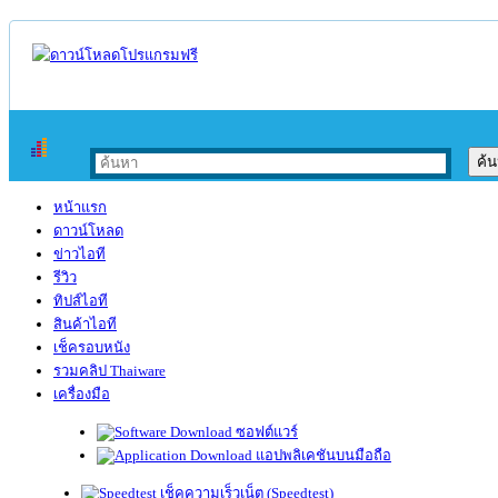
หน้าแรก
ดาวน์โหลด
ข่าวไอที
รีวิว
ทิปส์ไอที
สินค้าไอที
เช็ครอบหนัง
รวมคลิป Thaiware
เครื่องมือ
ซอฟต์แวร์
แอปพลิเคชันบนมือถือ
เช็คความเร็วเน็ต (Speedtest)