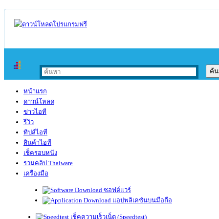
หน้าแรก
ดาวน์โหลด
ข่าวไอที
รีวิว
ทิปส์ไอที
สินค้าไอที
เช็ครอบหนัง
รวมคลิป Thaiware
เครื่องมือ
ซอฟต์แวร์
แอปพลิเคชันบนมือถือ
เช็คความเร็วเน็ต (Speedtest)