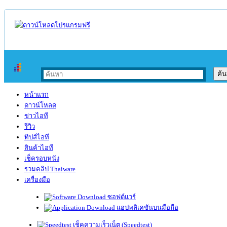
หน้าแรก
ดาวน์โหลด
ข่าวไอที
รีวิว
ทิปส์ไอที
สินค้าไอที
เช็ครอบหนัง
รวมคลิป Thaiware
เครื่องมือ
ซอฟต์แวร์
แอปพลิเคชันบนมือถือ
เช็คความเร็วเน็ต (Speedtest)