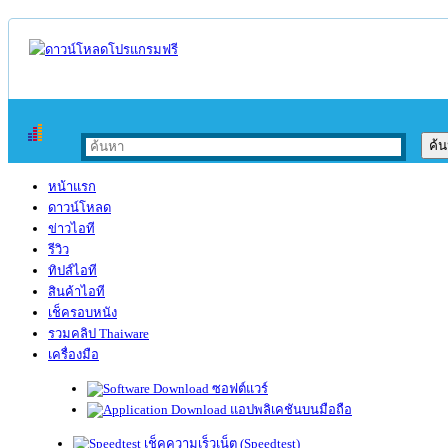
หน้าแรก
ดาวน์โหลด
ข่าวไอที
รีวิว
ทิปส์ไอที
สินค้าไอที
เช็ครอบหนัง
รวมคลิป Thaiware
เครื่องมือ
ซอฟต์แวร์
แอปพลิเคชันบนมือถือ
เช็คความเร็วเน็ต (Speedtest)