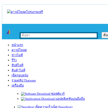
หน้าแรก
ดาวน์โหลด
ข่าวไอที
รีวิว
ทิปส์ไอที
สินค้าไอที
เช็ครอบหนัง
รวมคลิป Thaiware
เครื่องมือ
ซอฟต์แวร์
แอปพลิเคชันบนมือถือ
เช็คความเร็วเน็ต (Speedtest)