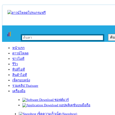
หน้าแรก
ดาวน์โหลด
ข่าวไอที
รีวิว
ทิปส์ไอที
สินค้าไอที
เช็ครอบหนัง
รวมคลิป Thaiware
เครื่องมือ
ซอฟต์แวร์
แอปพลิเคชันบนมือถือ
เช็คความเร็วเน็ต (Speedtest)