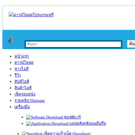
หน้าแรก
ดาวน์โหลด
ข่าวไอที
รีวิว
ทิปส์ไอที
สินค้าไอที
เช็ครอบหนัง
รวมคลิป Thaiware
เครื่องมือ
ซอฟต์แวร์
แอปพลิเคชันบนมือถือ
เช็คความเร็วเน็ต (Speedtest)