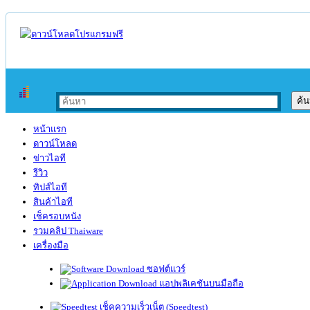
หน้าแรก
ดาวน์โหลด
ข่าวไอที
รีวิว
ทิปส์ไอที
สินค้าไอที
เช็ครอบหนัง
รวมคลิป Thaiware
เครื่องมือ
ซอฟต์แวร์
แอปพลิเคชันบนมือถือ
เช็คความเร็วเน็ต (Speedtest)