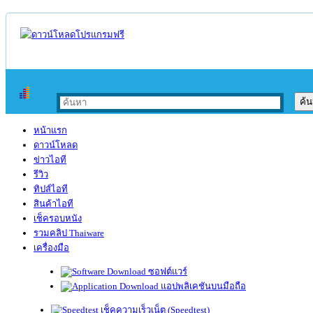
หน้าแรก
ดาวน์โหลด
ข่าวไอที
รีวิว
ทิปส์ไอที
สินค้าไอที
เช็ครอบหนัง
รวมคลิป Thaiware
เครื่องมือ
ซอฟต์แวร์
แอปพลิเคชันบนมือถือ
เช็คความเร็วเน็ต (Speedtest)