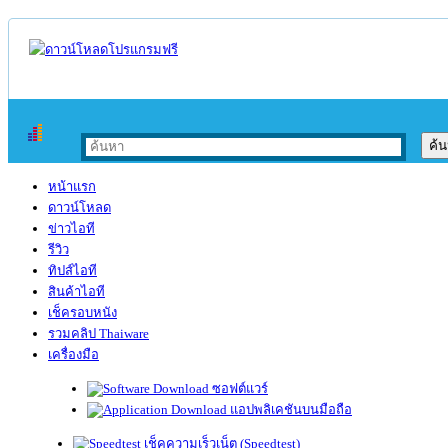
หน้าแรก
ดาวน์โหลด
ข่าวไอที
รีวิว
ทิปส์ไอที
สินค้าไอที
เช็ครอบหนัง
รวมคลิป Thaiware
เครื่องมือ
ซอฟต์แวร์
แอปพลิเคชันบนมือถือ
เช็คความเร็วเน็ต (Speedtest)