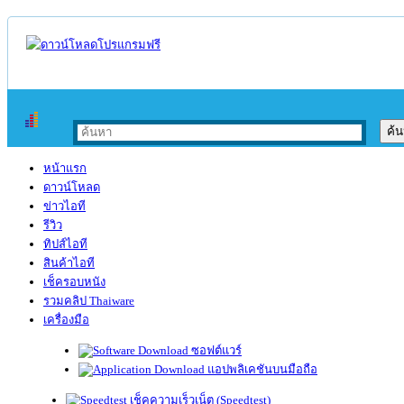
หน้าแรก
ดาวน์โหลด
ข่าวไอที
รีวิว
ทิปส์ไอที
สินค้าไอที
เช็ครอบหนัง
รวมคลิป Thaiware
เครื่องมือ
ซอฟต์แวร์
แอปพลิเคชันบนมือถือ
เช็คความเร็วเน็ต (Speedtest)