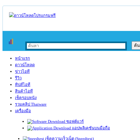
หน้าแรก
ดาวน์โหลด
ข่าวไอที
รีวิว
ทิปส์ไอที
สินค้าไอที
เช็ครอบหนัง
รวมคลิป Thaiware
เครื่องมือ
ซอฟต์แวร์
แอปพลิเคชันบนมือถือ
เช็คความเร็วเน็ต (Speedtest)