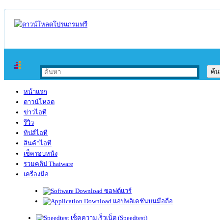
หน้าแรก
ดาวน์โหลด
ข่าวไอที
รีวิว
ทิปส์ไอที
สินค้าไอที
เช็ครอบหนัง
รวมคลิป Thaiware
เครื่องมือ
ซอฟต์แวร์
แอปพลิเคชันบนมือถือ
เช็คความเร็วเน็ต (Speedtest)