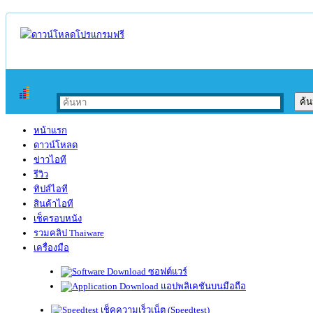
หน้าแรก
ดาวน์โหลด
ข่าวไอที
รีวิว
ทิปส์ไอที
สินค้าไอที
เช็ครอบหนัง
รวมคลิป Thaiware
เครื่องมือ
ซอฟต์แวร์
แอปพลิเคชันบนมือถือ
เช็คความเร็วเน็ต (Speedtest)