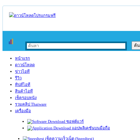
หน้าแรก
ดาวน์โหลด
ข่าวไอที
รีวิว
ทิปส์ไอที
สินค้าไอที
เช็ครอบหนัง
รวมคลิป Thaiware
เครื่องมือ
ซอฟต์แวร์
แอปพลิเคชันบนมือถือ
เช็คความเร็วเน็ต (Speedtest)