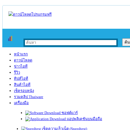
หน้าแรก
ดาวน์โหลด
ข่าวไอที
รีวิว
ทิปส์ไอที
สินค้าไอที
เช็ครอบหนัง
รวมคลิป Thaiware
เครื่องมือ
ซอฟต์แวร์
แอปพลิเคชันบนมือถือ
เช็คความเร็วเน็ต (Speedtest)