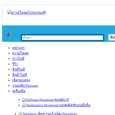
หน้าแรก
ดาวน์โหลด
ข่าวไอที
รีวิว
ทิปส์ไอที
สินค้าไอที
เช็ครอบหนัง
รวมคลิป Thaiware
เครื่องมือ
ซอฟต์แวร์
แอปพลิเคชันบนมือถือ
เช็คความเร็วเน็ต (Speedtest)