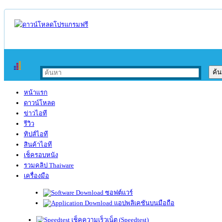
หน้าแรก
ดาวน์โหลด
ข่าวไอที
รีวิว
ทิปส์ไอที
สินค้าไอที
เช็ครอบหนัง
รวมคลิป Thaiware
เครื่องมือ
ซอฟต์แวร์
แอปพลิเคชันบนมือถือ
เช็คความเร็วเน็ต (Speedtest)