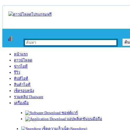
หน้าแรก
ดาวน์โหลด
ข่าวไอที
รีวิว
ทิปส์ไอที
สินค้าไอที
เช็ครอบหนัง
รวมคลิป Thaiware
เครื่องมือ
ซอฟต์แวร์
แอปพลิเคชันบนมือถือ
เช็คความเร็วเน็ต (Speedtest)