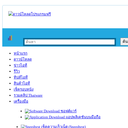
หน้าแรก
ดาวน์โหลด
ข่าวไอที
รีวิว
ทิปส์ไอที
สินค้าไอที
เช็ครอบหนัง
รวมคลิป Thaiware
เครื่องมือ
ซอฟต์แวร์
แอปพลิเคชันบนมือถือ
เช็คความเร็วเน็ต (Speedtest)