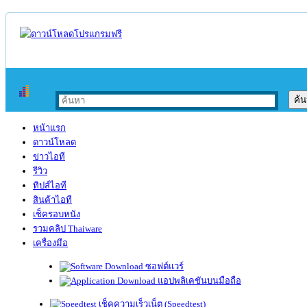
หน้าแรก
ดาวน์โหลด
ข่าวไอที
รีวิว
ทิปส์ไอที
สินค้าไอที
เช็ครอบหนัง
รวมคลิป Thaiware
เครื่องมือ
ซอฟต์แวร์
แอปพลิเคชันบนมือถือ
เช็คความเร็วเน็ต (Speedtest)