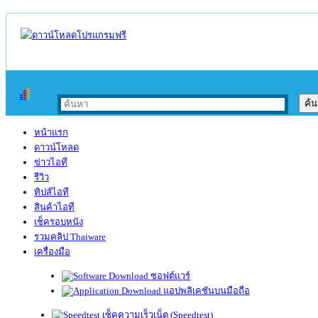
หน้าแรก
ดาวน์โหลด
ข่าวไอที
รีวิว
ทิปส์ไอที
สินค้าไอที
เช็ครอบหนัง
รวมคลิป Thaiware
เครื่องมือ
ซอฟต์แวร์
แอปพลิเคชันบนมือถือ
เช็คความเร็วเน็ต (Speedtest)