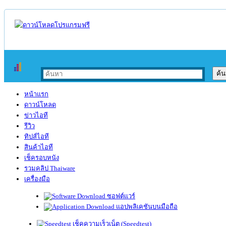
หน้าแรก
ดาวน์โหลด
ข่าวไอที
รีวิว
ทิปส์ไอที
สินค้าไอที
เช็ครอบหนัง
รวมคลิป Thaiware
เครื่องมือ
ซอฟต์แวร์
แอปพลิเคชันบนมือถือ
เช็คความเร็วเน็ต (Speedtest)