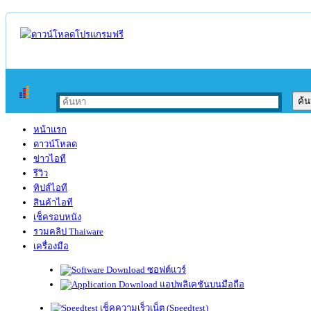
หน้าแรก
ดาวน์โหลด
ข่าวไอที
รีวิว
ทิปส์ไอที
สินค้าไอที
เช็ครอบหนัง
รวมคลิป Thaiware
เครื่องมือ
ซอฟต์แวร์
แอปพลิเคชันบนมือถือ
เช็คความเร็วเน็ต (Speedtest)